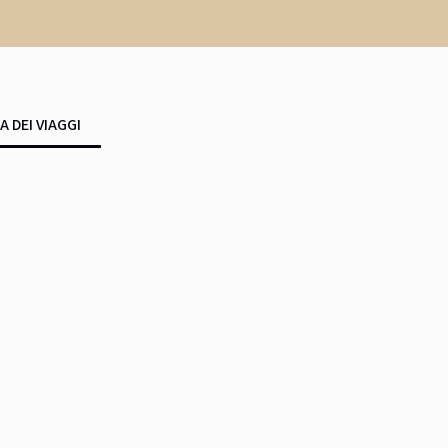
A DEI VIAGGI
LET’S GOSSIP
CONTATTI