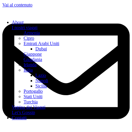
Vai al contenuto
About
I nostri viaggi
Armenia
Cipro
Emirati Arabi Uniti
Dubai
Giappone
Giordania
Irlanda
Italia
Lazio
Napoli
Sicilia
Portogallo
Stati Uniti
Turchia
Vetrina dei Viaggi
Let’s Gossip
Contatti