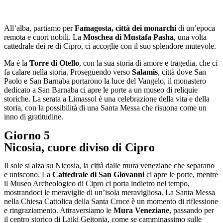
All’alba, partiamo per
Famagosta, città dei monarchi
di un’epoca
remota e cuori nobili. La
Moschea di Mustafa Pasha
, una volta
cattedrale dei re di Cipro, ci accoglie con il suo splendore mutevole.
Ma è la
Torre di Otello
, con la sua storia di amore e tragedia, che ci
fa calare nella storia. Proseguendo verso
Salamis
, città dove San
Paolo e San Barnaba portarono la luce del Vangelo, il monastero
dedicato a San Barnaba ci apre le porte a un museo di reliquie
storiche. La serata a Limassol è una celebrazione della vita e della
storia, con la possibilità di una Santa Messa che risuona come un
inno di gratitudine.
Giorno 5
Nicosia, cuore diviso di Cipro
Il sole si alza su Nicosia, la città dalle mura veneziane che separano
e uniscono. La
Cattedrale di San Giovanni
ci apre le porte, mentre
il Museo Archeologico di Cipro ci porta indietro nel tempo,
mostrandoci le meraviglie di un’isola meravigliosa. La Santa Messa
nella Chiesa Cattolica della Santa Croce è un momento di riflessione
e ringraziamento. Attraversiamo le
Mura Veneziane
, passando per
il centro storico di Laiki Geitonia, come se camminassimo sulle