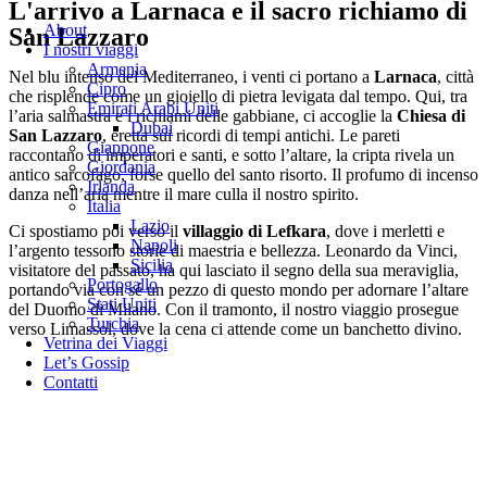
L'arrivo a Larnaca e il sacro richiamo di
About
San Lazzaro
I nostri viaggi
Armenia
Nel blu intenso del Mediterraneo, i venti ci portano a
Larnaca
, città
Cipro
che risplende come un gioiello di pietra levigata dal tempo. Qui, tra
Emirati Arabi Uniti
l’aria salmastra e i richiami delle gabbiane, ci accoglie la
Chiesa di
Dubai
San Lazzaro
, eretta sui ricordi di tempi antichi. Le pareti
Giappone
raccontano di imperatori e santi, e sotto l’altare, la cripta rivela un
Giordania
antico sarcofago, forse quello del santo risorto. Il profumo di incenso
Irlanda
danza nell’aria mentre il mare culla il nostro spirito.
Italia
Lazio
Ci spostiamo poi verso il
villaggio di Lefkara
, dove i merletti e
Napoli
l’argento tessono storie di maestria e bellezza. Leonardo da Vinci,
Sicilia
visitatore del passato, ha qui lasciato il segno della sua meraviglia,
Portogallo
portando via con sé un pezzo di questo mondo per adornare l’altare
Stati Uniti
del Duomo di Milano. Con il tramonto, il nostro viaggio prosegue
Turchia
verso Limassol, dove la cena ci attende come un banchetto divino.
Vetrina dei Viaggi
Let’s Gossip
Contatti