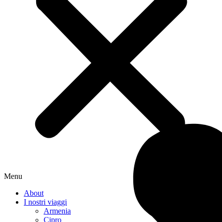
Menu
About
I nostri viaggi
Armenia
Cipro