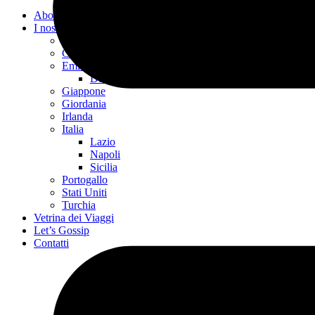
About
I nostri viaggi
Armenia
Cipro
Emirati Arabi Uniti
Dubai
Giappone
Giordania
Irlanda
Italia
Lazio
Napoli
Sicilia
Portogallo
Stati Uniti
Turchia
Vetrina dei Viaggi
Let’s Gossip
Contatti