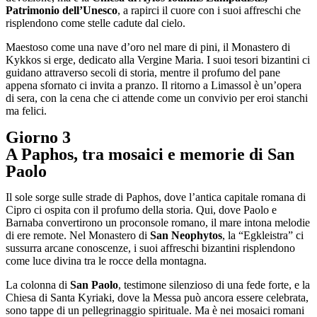
Patrimonio dell’Unesco
, a rapirci il cuore con i suoi affreschi che
risplendono come stelle cadute dal cielo.
Maestoso come una nave d’oro nel mare di pini, il Monastero di
Kykkos si erge, dedicato alla Vergine Maria. I suoi tesori bizantini ci
guidano attraverso secoli di storia, mentre il profumo del pane
appena sfornato ci invita a pranzo. Il ritorno a Limassol è un’opera
di sera, con la cena che ci attende come un convivio per eroi stanchi
ma felici.
Giorno 3
A Paphos, tra mosaici e memorie di San
Paolo
Il sole sorge sulle strade di Paphos, dove l’antica capitale romana di
Cipro ci ospita con il profumo della storia. Qui, dove Paolo e
Barnaba convertirono un proconsole romano, il mare intona melodie
di ere remote. Nel Monastero di
San Neophytos
, la “Egkleistra” ci
sussurra arcane conoscenze, i suoi affreschi bizantini risplendono
come luce divina tra le rocce della montagna.
La colonna di
San Paolo
, testimone silenzioso di una fede forte, e la
Chiesa di Santa Kyriaki, dove la Messa può ancora essere celebrata,
sono tappe di un pellegrinaggio spirituale. Ma è nei mosaici romani